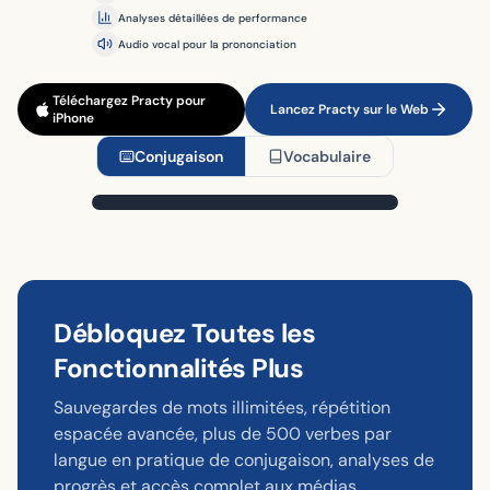
Analyses détaillées de performance
Audio vocal pour la prononciation
Téléchargez Practy pour
Lancez Practy sur le Web
iPhone
Conjugaison
Vocabulaire
?
1
/
3
Présent
parlare
Débloquez Toutes les
Tapez la Réponse...
noi
Fonctionnalités Plus
Passer
Vérifier
Essayez de répondre !
Sauvegardes de mots illimitées, répétition
espacée avancée, plus de 500 verbes par
langue en pratique de conjugaison, analyses de
progrès et accès complet aux médias.