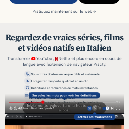
Pratiquez maintenant sur le web
Regardez de vraies séries, films
et vidéos natifs en Italien
Transformez
YouTube
,
Netflix
et plus encore en cours de
langue avec l'extension de navigateur Practy.
Sous-titres doubles en langue cible et maternelle
Enregistrez n'importe quel mot en un clic
Définitions et recherches de mots instantanées
Sous-titres générés quand les doublages ne
Survolez les mots pour voir les définitions
correspondent pas aux originaux
Mode lecture pour articles et n'importe quel site
41:10
Inizialmente
volevo
fare
la
hostess
,
così
,
web
Love is Blind: Italie Épisode 1
10
10
e
poi
…
Activer les traductions