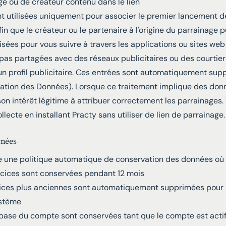
e ou de créateur contenu dans le lien
t utilisées uniquement pour associer le premier lancement de
fin que le créateur ou le partenaire à l'origine du parrainage p
lisées pour vous suivre à travers les applications ou sites web
 pas partagées avec des réseaux publicitaires ou des courtier
un profil publicitaire. Ces entrées sont automatiquement su
vation des Données). Lorsque ce traitement implique des don
son intérêt légitime à attribuer correctement les parrainages.
lecte en installant Practy sans utiliser de lien de parrainage.
nnées
 une politique automatique de conservation des données où 
rcices sont conservées pendant 12 mois
ices plus anciennes sont automatiquement supprimées pour 
ystème
 base du compte sont conservées tant que le compte est acti