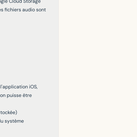
oogle Cloud Storage
s fichiers audio sont
'application iOS,
ion puisse être
stockée)
 du système